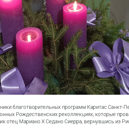
дники благотворительных программ Каритас Санкт-П
ионных Рождественских реколлекциях, которые пров
ик отец Мариано Х Седано Сиерра, вернувшись из Ри