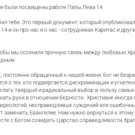
 были посвящены работе Папы Лева 14
любил тебя. Это первый документ, который опубликова
14 и он про нас и о нас - сотрудниках Каритас и дру
чтобы мы осознали прочную связь между любовью Хр
едным.
, постоянно обращенный к нашей жизни. Бог не безр
тся о тех, кто подвергается дискриминации и угнетен
елать твердый и радикальный выбор в пользу самых
кать руки в отношении бедности . Христиане иногда
идеологий, несправедливых суждений или ошибочны
ут заменить Евангелие. Нам нужно вернуться к этом
сте с Богом созидать Царство справедливости, брат