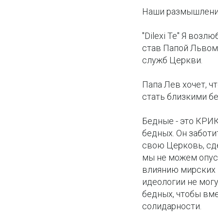
Наши размышления
"Dilexi Te" Я воз
став Папой Львом 
служб Церкви.
Папа Лев хочет, 
стать близкими б
Бедные - это КРИК
бедных. Он заботи
свою Церковь, сд
мы не можем опус
влиянию мирских 
идеологии не мог
бедных, чтобы вме
солидарности.