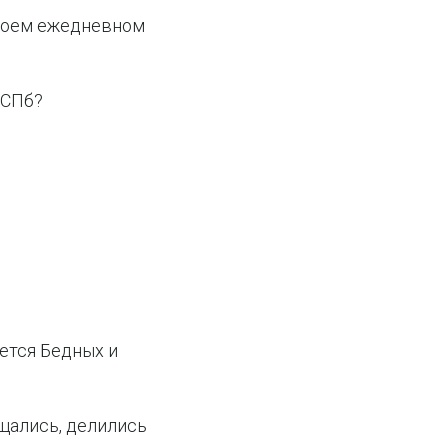
своем ежедневном
 СПб?
ается Бедных и
бщались, делились