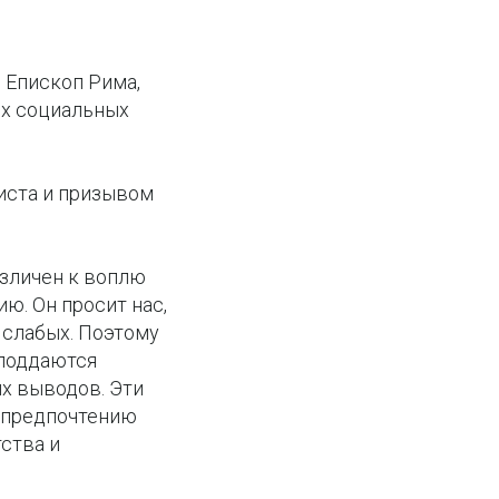
л Епископ Рима,
гих социальных
иста и призывом
азличен к воплю
ию. Он просит нас,
 слабых. Поэтому
 поддаются
х выводов. Эти
у предпочтению
ства и