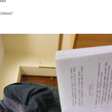
ми.
риано!