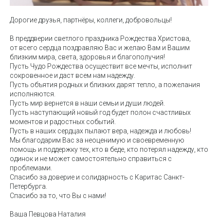
Дорогие друзья, партнёры, коллеги, добровольцы!
В преддверии светлого праздника Рождества Христова,
от всего сердца поздравляю Вас и желаю Вам и Вашим
близким мира, света, здоровья и благополучия!
Пусть Чудо Рождества осуществит все мечты, исполнит
сокровенное и даст всем нам надежду.
Пусть объятия родных и близких дарят тепло, а пожелания
исполняются.
Пусть мир вернется в наши семьи и души людей.
Пусть наступающий новый год будет полон счастливых
моментов и радостных событий.
Пусть в наших сердцах пылают вера, надежда и любовь!
Мы благодарим Вас за неоценимую и своевременную
помощь и поддержку тех, кто в беде, кто потерял надежду, кто
одинок и не может самостоятельно справиться с
проблемами.
Спасибо за доверие и солидарность с Каритас Санкт-
Петербурга.
Спасибо за то, что Вы с нами!
Ваша Певцова Наталия