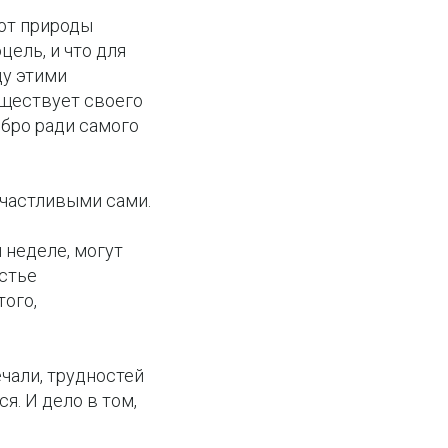
 от природы
ель, и что для
ду этими
уществует своего
обро ради самого
счастливыми сами.
 неделе, могут
астье
того,
ечали, трудностей
я. И дело в том,