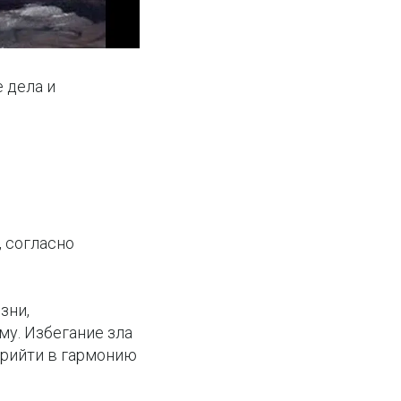
е дела и
, согласно
зни,
му. Избегание зла
прийти в гармонию