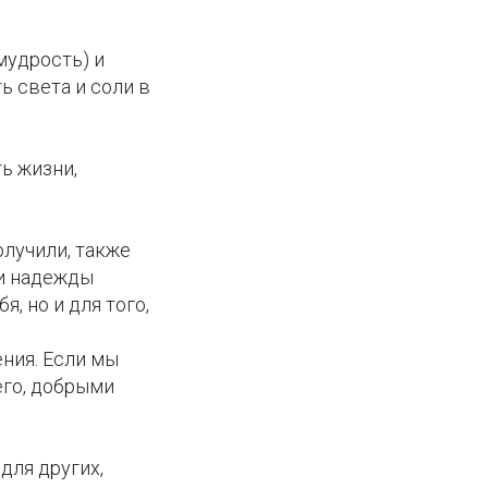
мудрость) и
ь света и соли в
ь жизни,
олучили, также
ми надежды
я, но и для того,
ния. Если мы
его, добрыми
для других,