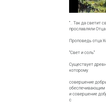
"... Так да свети
прославляли Отца 
Проповедь отца Х
"Свет и соль"
Существует древне
которому
совершение добры
обеспечивающим бл
и совершение доб
с