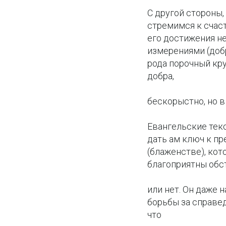
С другой стороны,
стремимся к счаст
его достижения н
измерениями (доб
рода порочный кру
добра,
бескорыстно, но в
Евангельские тек
дать ам ключ к пр
(блаженстве), кот
благоприятны обс
или нет. Он даже н
борьбы за справед
что