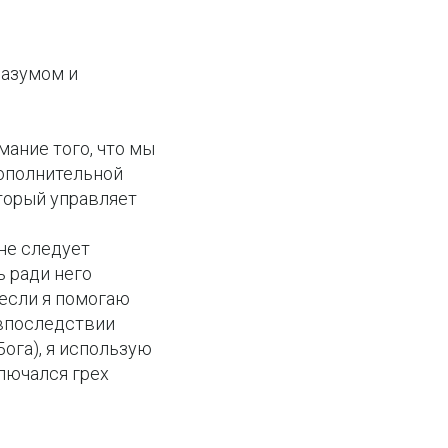
разумом и
мание того, что мы
дополнительной
оторый управляет
 не следует
ь ради него
, если я помогаю
 впоследствии
Бога), я использую
ключался грех