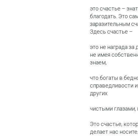
это счастье – зна
благодать. Это са
заразительным сча
Здесь счастье –
это не награда за
не имея собственн
знаем,
что богаты в бедн
справедливости и
других
чистыми глазами, 
Это счастье, кото
делает нас носител