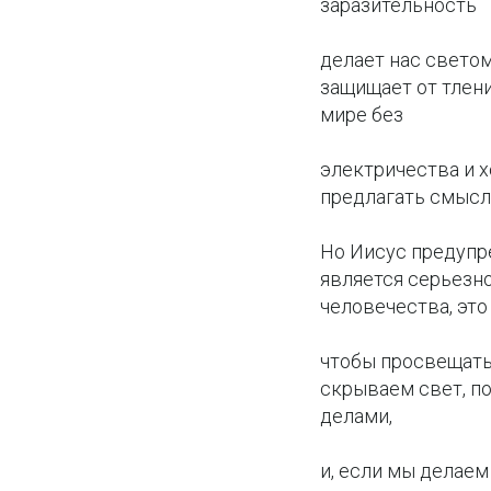
заразительность
делает нас светом
защищает от тлени
мире без
электричества и х
предлагать смысл
Но Иисус предупре
является серьезн
человечества, это 
чтобы просвещать 
скрываем свет, п
делами,
и, если мы делаем