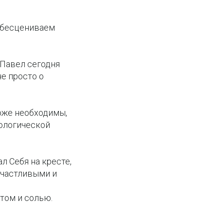
 обесцениваем
 Павел сегодня
не просто о
оже необходимы,
еологической
л Себя на кресте,
 счастливыми и
том и солью.