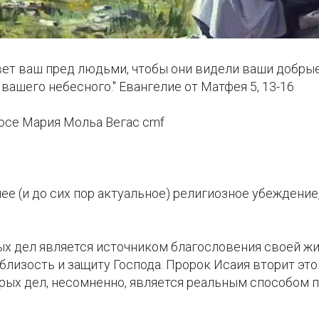
т свет ваш пред людьми, чтобы они видели ваши добры
вашего небесного." Евангелие от Матфея 5, 13-16
осе Мария Мольа Вегас cmf
е (и до сих пор актуальное) религиозное убеждение
х дел является источником благословения своей жи
изость и защиту Господа. Пророк Исаия вторит это
рых дел, несомненно, является реальным способом 