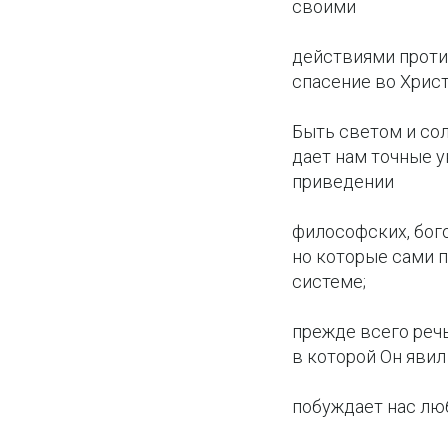
своими
действиями проти
спасение во Христ
Быть светом и сол
дает нам точные у
приведении
философских, бог
но которые сами п
системе;
прежде всего речь
в которой Он явил
побуждает нас люб