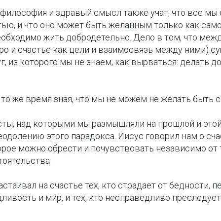
 философия и здравый смысл также учат, что все мы
ью, и что оно может быть желанным только как самоц
еобходимо жить добродетельно. Дело в том, что меж
ро и счастье как цели и взаимосвязь между ними) с
г, из которого мы не знаем, как вырваться: делать д
 то же время зная, что мы не можем не желать быть 
сты, над которыми мы размышляли на прошлой и этой
еодолению этого парадокса. Иисус говорил нам о сч
орое можно обрести и почувствовать независимо от 
тоятельства
астаивал на счастье тех, кто страдает от бедности, п
ливость и мир, и тех, кто несправедливо преследуетс