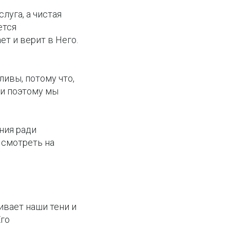
луга, а чистая
ется
ет и верит в Него.
ливы, потому что,
 и поэтому мы
ния ради
 смотреть на
ивает наши тени и
Его