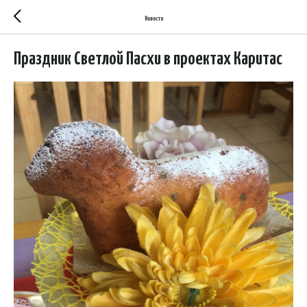
Новости
Праздник Светлой Пасхи в проектах Каритас