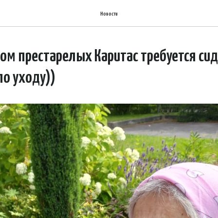
Новости
Дом престарелых Каритас требуется си
по уходу))