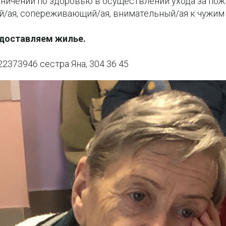
раничений по здоровью в осуществлении ухода за по
/ая, сопереживающий/ая, внимательный/ая к чужим
доставляем жилье.
522373946 сестра Яна, 304 36 45