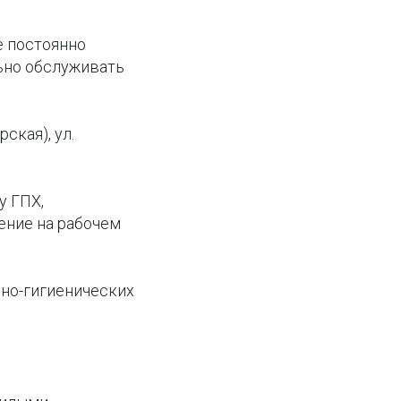
е постоянно
ьно обслуживать
ская), ул.
у ГПХ,
ение на рабочем
но-гигиенических