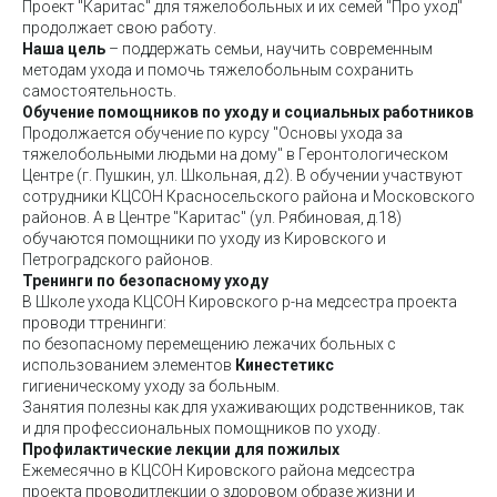
Проект "Каритас" для тяжелобольных и их семей "Про уход"
продолжает свою работу.
Наша цель
– поддержать семьи, научить современным
методам ухода и помочь тяжелобольным сохранить
самостоятельность.
Обучение помощников по уходу и социальных работников
Продолжается обучение по курсу "Основы ухода за
тяжелобольными людьми на дому" в Геронтологическом
Центре (г. Пушкин, ул. Школьная, д.2). В обучении участвуют
сотрудники КЦСОН Красносельского района и Московского
районов. А в Центре "Каритас" (ул. Рябиновая, д.18)
обучаются помощники по уходу из Кировского и
Петроградского районов.
Тренинги по безопасному уходу
В Школе ухода КЦСОН Кировского р-на медсестра проекта
проводи ттренинги:
по безопасному перемещению лежачих больных с
использованием элементов
Кинестетикс
гигиеническому уходу за больным.
Занятия полезны как для ухаживающих родственников, так
и для профессиональных помощников по уходу.
Профилактические лекции для пожилых
Ежемесячно в КЦСОН Кировского района медсестра
проекта проводитлекции о здоровом образе жизни и