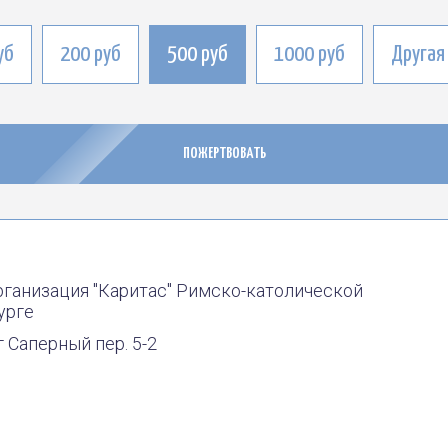
уб
200 руб
500 руб
1000 руб
Другая
ПОЖЕРТВОВАТЬ
ация "Каритас" Римско-католической
ный пер. 5-2
ация «Каритас» Римско-католической