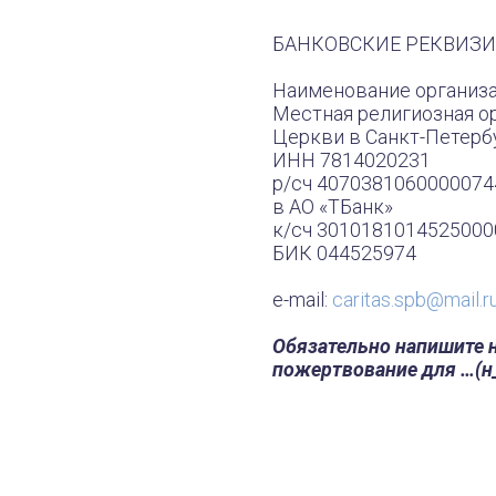
Церкви в Санкт-Петербурге
ИНН 7814020231
р/сч 40703810600000744431
в АО «ТБанк»
к/сч 30101810145250000896
БИК 044525974
e-mail:
caritas.spb@mail.ru
Обязательно напишите назнач
пожертвование для …(н_р для 