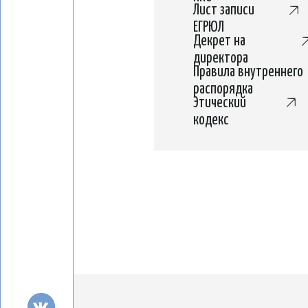
Декрет на
директора
Правила внутреннего
распорядка
Этический
кодекс
Местная религиозная организация «Каритас
Римско-католической Церкви в Санкт-
Петербурге
ИНН 7814020231 и ОГРН 1027800005419