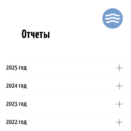
Что мы дела
Отчеты
Как нам пом
Пожертвовать
т-Петербурге
Для волонтеров
2025 год
тмунт Каниа
2024 год
ы
2023 год
2022 год