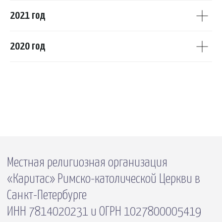
2021 год
2020 год
Местная религиозная организация
«Каритас» Римско-католической Церкви в
Санкт-Петербурге
ИНН 7814020231 и ОГРН 1027800005419
191144 Санкт-Петербург
ул. Кирилловская, д.19
+7 (812) 272-34-06
caritas.spb@mail.ru
Отправить сообщение